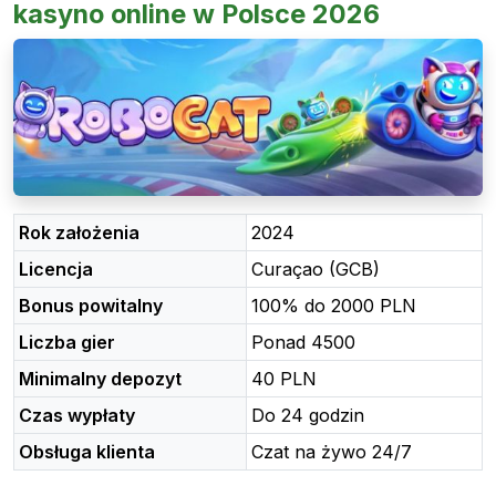
kasyno online w Polsce 2026
Rok założenia
2024
Licencja
Curaçao (GCB)
Bonus powitalny
100% do 2000 PLN
Liczba gier
Ponad 4500
Minimalny depozyt
40 PLN
Czas wypłaty
Do 24 godzin
Obsługa klienta
Czat na żywo 24/7