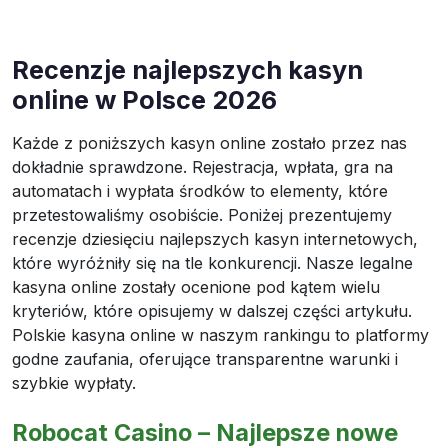
Recenzje najlepszych kasyn
online w Polsce 2026
Każde z poniższych kasyn online zostało przez nas
dokładnie sprawdzone. Rejestracja, wpłata, gra na
automatach i wypłata środków to elementy, które
przetestowaliśmy osobiście. Poniżej prezentujemy
recenzje dziesięciu najlepszych kasyn internetowych,
które wyróżniły się na tle konkurencji. Nasze legalne
kasyna online zostały ocenione pod kątem wielu
kryteriów, które opisujemy w dalszej części artykułu.
Polskie kasyna online w naszym rankingu to platformy
godne zaufania, oferujące transparentne warunki i
szybkie wypłaty.
Robocat Casino – Najlepsze nowe