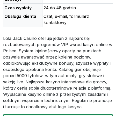
Czas wypłaty
24 do 48 godzin
Obsługa klienta
Czat, e-mail, formularz
kontaktowy
Lola Jack Casino oferuje jeden z najbardziej
rozbudowanych programów VIP wśród kasyn online w
Polsce. System lojalnościowy oparty na punktach
pozwala awansować przez kolejne poziomy,
odblokowując ekskluzywne bonusy, szybsze wypłaty i
osobistego opiekuna konta. Katalog gier obejmuje
ponad 5000 tytułów, w tym automaty, gry stołowe i
sekcję live. Najlepsze kasyno internetowe dla graczy,
którzy cenią sobie długoterminowe relacje z platformą.
Wypłacalne kasyno online z przejrzystymi zasadami i
solidnym wsparciem technicznym. Regularne promocje
i turnieje to dodatkowy atut tego kasyna.