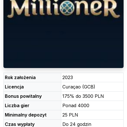
Rok założenia
2023
Licencja
Curaçao (GCB)
Bonus powitalny
175% do 3500 PLN
Liczba gier
Ponad 4000
Minimalny depozyt
25 PLN
Czas wypłaty
Do 24 godzin