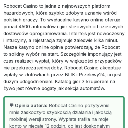
Robocat Casino to jedna z najnowszych platform
hazardowych, która szybko zdobyła uznanie wśród
polskich graczy. To wypłacalne kasyno online oferuje
ponad 4500 automatów i gier stołowych od czołowych
dostawców oprogramowania. Interfejs jest nowoczesny
i intuicyjny, a rejestracja zajmuje zaledwie kilka minut.
Nasze kasyno online opinie potwierdzają, że Robocat
to solidny wybór na start. Szczególnie imponujący jest
czas realizacji wypłat, który w większości przypadków
nie przekracza jednej doby. Robocat Casino akceptuje
wpłaty w złotówkach przez BLIK i Przelewy24, co jest
dużym udogodnieniem. Katalog gier z krupierem na
żywo jest równie bogaty jak sekcja automatów.
💬 Opinia autora:
Robocat Casino pozytywnie
mnie zaskoczyło szybkością działania i jakością
mobilnej wersji strony. Wypłata trafiła na moje
konto w niecałe 12 godzin, co jest doskonałym