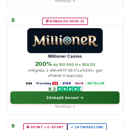
Recenzja →
8
🎁 BONUS DO 5000 ZŁ
Millioner Casino
200%
dо 100 000 zł + 300 DS
Wypłata 2-48h
RTP 96.5%
5200+ gier
Pakiet 4 depozyty
blik
VISA
Przelewy
Skrill
NETELLER
24
9.2
Zdobądź bonus! →
Recenzja →
9
⚽️ SPORT + E-SPORT
✓ ZATWIERDZONE