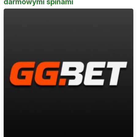
darmowymi spinami