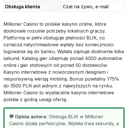
Obsługa klienta
Czat na żywo, e-mail
Millioner Casino to polskie kasyno online, które
doskonale rozumie potrzeby lokalnych graczy.
Platforma w pełni obsługuje płatności BLIK, co
oznacza natychmiastowe wpłaty bez konieczności
logowania się do banku. Wpłata zajmuje dosłownie kilka
sekund. Katalog gier obejmuje ponad 4000 automatów
online i gier stołowych od ponad 50 dostawców.
Kasyno internetowe z nowoczesnym designem i
responsywną wersją mobilną. Bonus powitalny 175%
do 3500 PLN jest jednym z najwyższych na rynku.
Millioner Casino to wypłacalne kasyno internetowe
polskie z godną uwagi ofertą.
💬 Opinia autora:
Obsługa BLIK w Millioner
Casino działa perfekcyjnie. Wpłata trwa sekundy, a