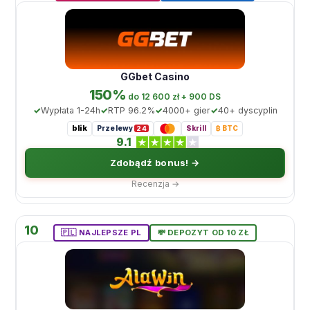
GGbet Casino
150%
do 12 600 zł + 900 DS
Wypłata 1-24h
RTP 96.2%
4000+ gier
40+ dyscyplin
blik
Przelewy
Skrill
₿ BTC
24
9.1
Zdobądź bonus! →
Recenzja →
10
🇵🇱 NAJLEPSZE PL
💸 DEPOZYT OD 10 ZŁ