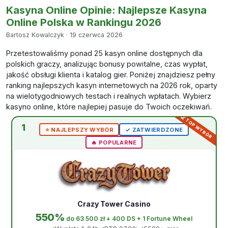
Kasyna Online Opinie: Najlepsze Kasyna
Online Polska w Rankingu 2026
Bartosz Kowalczyk · 19 czerwca 2026
Przetestowaliśmy ponad 25 kasyn online dostępnych dla
polskich graczy, analizując bonusy powitalne, czas wypłat,
jakość obsługi klienta i katalog gier. Poniżej znajdziesz pełny
ranking najlepszych kasyn internetowych na 2026 rok, oparty
na wielotygodniowych testach i realnych wpłatach. Wybierz
kasyno online, które najlepiej pasuje do Twoich oczekiwań.
1
⭐️ NAJLEPSZY WYBÓR
✓ ZATWIERDZONE
🔥 POPULARNE
Crazy Tower Casino
550%
do 63 500 zł + 400 DS + 1 Fortune Wheel