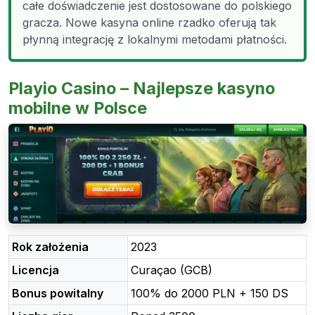
całe doświadczenie jest dostosowane do polskiego
gracza. Nowe kasyna online rzadko oferują tak
płynną integrację z lokalnymi metodami płatności.
Playio Casino – Najlepsze kasyno
mobilne w Polsce
Rok założenia
2023
Licencja
Curaçao (GCB)
Bonus powitalny
100% do 2000 PLN + 150 DS