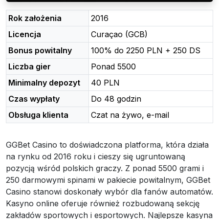
Rok założenia
2016
Licencja
Curaçao (GCB)
Bonus powitalny
100% do 2250 PLN + 250 DS
Liczba gier
Ponad 5500
Minimalny depozyt
40 PLN
Czas wypłaty
Do 48 godzin
Obsługa klienta
Czat na żywo, e-mail
GGBet Casino to doświadczona platforma, która działa
na rynku od 2016 roku i cieszy się ugruntowaną
pozycją wśród polskich graczy. Z ponad 5500 grami i
250 darmowymi spinami w pakiecie powitalnym, GGBet
Casino stanowi doskonały wybór dla fanów automatów.
Kasyno online oferuje również rozbudowaną sekcję
zakładów sportowych i esportowych. Najlepsze kasyna