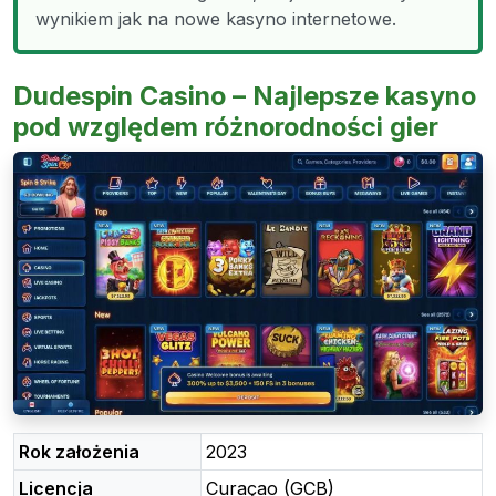
wynikiem jak na nowe kasyno internetowe.
Dudespin Casino – Najlepsze kasyno
pod względem różnorodności gier
Rok założenia
2023
Licencja
Curaçao (GCB)