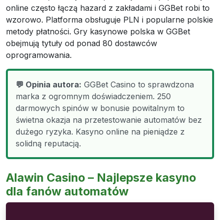
online często łączą hazard z zakładami i GGBet robi to
wzorowo. Platforma obsługuje PLN i popularne polskie
metody płatności. Gry kasynowe polska w GGBet
obejmują tytuły od ponad 80 dostawców
oprogramowania.
💬 Opinia autora:
GGBet Casino to sprawdzona
marka z ogromnym doświadczeniem. 250
darmowych spinów w bonusie powitalnym to
świetna okazja na przetestowanie automatów bez
dużego ryzyka. Kasyno online na pieniądze z
solidną reputacją.
Alawin Casino – Najlepsze kasyno
dla fanów automatów