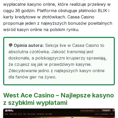
wypłacalne kasyno online, które realizuje przelewy w
ciągu 36 godzin. Platforma obsługuje płatności BLIK i
karty kredytowe w złotówkach. Casea Casino
proponuje jeden z najwyższych bonusów powitalnych
wśród kasyn online na polskim rynku.
💬 Opinia autora:
Sekcja live w Casea Casino to
absolutna czołówka. Jakość transmisji jest
doskonała, a polskojęzyczni krupierzy sprawiają,
że czujesz się jak w prawdziwym kasynie.
Zdecydowanie jedno z najlepszych kasyn online
dla fanów gier na żywo.
West Ace Casino – Najlepsze kasyno
z szybkimi wypłatami