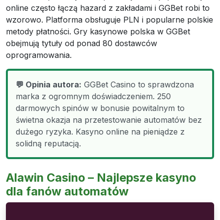
online często łączą hazard z zakładami i GGBet robi to
wzorowo. Platforma obsługuje PLN i popularne polskie
metody płatności. Gry kasynowe polska w GGBet
obejmują tytuły od ponad 80 dostawców
oprogramowania.
💬 Opinia autora:
GGBet Casino to sprawdzona
marka z ogromnym doświadczeniem. 250
darmowych spinów w bonusie powitalnym to
świetna okazja na przetestowanie automatów bez
dużego ryzyka. Kasyno online na pieniądze z
solidną reputacją.
Alawin Casino – Najlepsze kasyno
dla fanów automatów