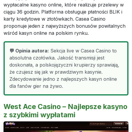
wypłacalne kasyno online, które realizuje przelewy w
ciągu 36 godzin. Platforma obsługuje płatności BLIK i
karty kredytowe w złotówkach. Casea Casino
proponuje jeden z najwyższych bonusów powitalnych
wśród kasyn online na polskim rynku.
💬 Opinia autora:
Sekcja live w Casea Casino to
absolutna czołówka. Jakość transmisji jest
doskonała, a polskojęzyczni krupierzy sprawiają,
że czujesz się jak w prawdziwym kasynie.
Zdecydowanie jedno z najlepszych kasyn online
dla fanów gier na żywo.
West Ace Casino – Najlepsze kasyno
z szybkimi wypłatami