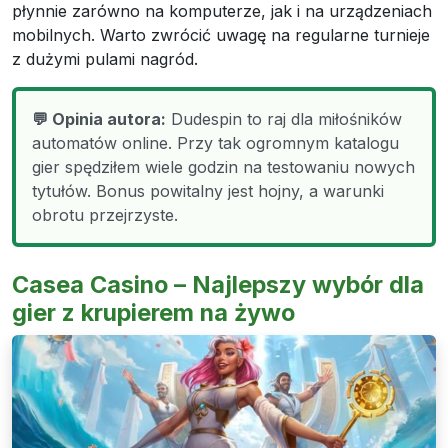
płynnie zarówno na komputerze, jak i na urządzeniach
mobilnych. Warto zwrócić uwagę na regularne turnieje
z dużymi pulami nagród.
💬 Opinia autora:
Dudespin to raj dla miłośników
automatów online. Przy tak ogromnym katalogu
gier spędziłem wiele godzin na testowaniu nowych
tytułów. Bonus powitalny jest hojny, a warunki
obrotu przejrzyste.
Casea Casino – Najlepszy wybór dla
gier z krupierem na żywo