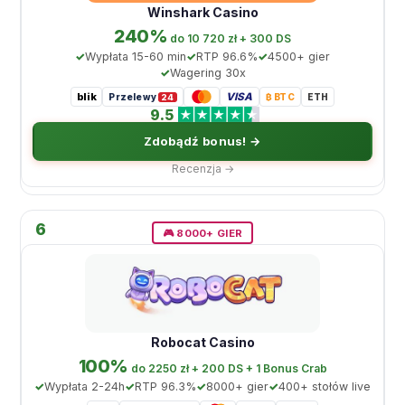
Winshark Casino
240%
do 10 720 zł + 300 DS
Wypłata 15-60 min
RTP 96.6%
4500+ gier
Wagering 30x
blik
VISA
Przelewy
₿ BTC
ETH
24
9.5
Zdobądź bonus! →
Recenzja →
6
🎮 8000+ GIER
Robocat Casino
100%
do 2250 zł + 200 DS + 1 Bonus Crab
Wypłata 2-24h
RTP 96.3%
8000+ gier
400+ stołów live