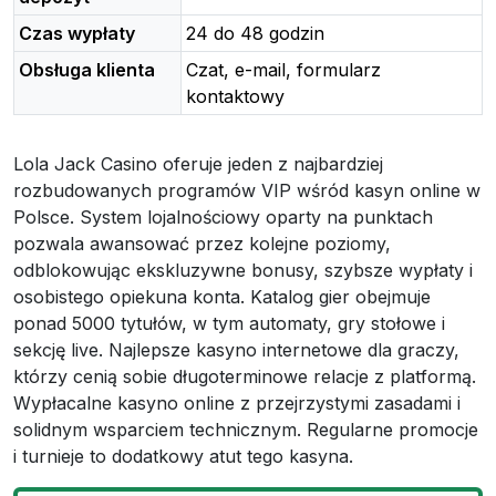
Czas wypłaty
24 do 48 godzin
Obsługa klienta
Czat, e-mail, formularz
kontaktowy
Lola Jack Casino oferuje jeden z najbardziej
rozbudowanych programów VIP wśród kasyn online w
Polsce. System lojalnościowy oparty na punktach
pozwala awansować przez kolejne poziomy,
odblokowując ekskluzywne bonusy, szybsze wypłaty i
osobistego opiekuna konta. Katalog gier obejmuje
ponad 5000 tytułów, w tym automaty, gry stołowe i
sekcję live. Najlepsze kasyno internetowe dla graczy,
którzy cenią sobie długoterminowe relacje z platformą.
Wypłacalne kasyno online z przejrzystymi zasadami i
solidnym wsparciem technicznym. Regularne promocje
i turnieje to dodatkowy atut tego kasyna.