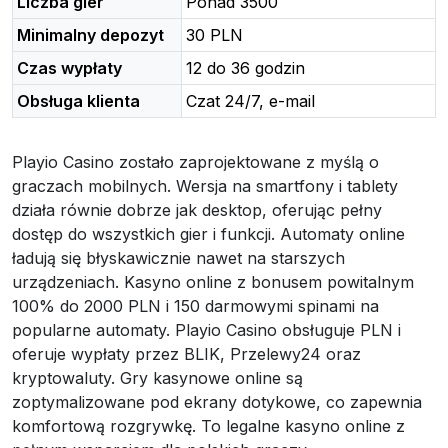
Liczba gier
Ponad 3500
Minimalny depozyt
30 PLN
Czas wypłaty
12 do 36 godzin
Obsługa klienta
Czat 24/7, e-mail
Playio Casino zostało zaprojektowane z myślą o
graczach mobilnych. Wersja na smartfony i tablety
działa równie dobrze jak desktop, oferując pełny
dostęp do wszystkich gier i funkcji. Automaty online
ładują się błyskawicznie nawet na starszych
urządzeniach. Kasyno online z bonusem powitalnym
100% do 2000 PLN i 150 darmowymi spinami na
popularne automaty. Playio Casino obsługuje PLN i
oferuje wypłaty przez BLIK, Przelewy24 oraz
kryptowaluty. Gry kasynowe online są
zoptymalizowane pod ekrany dotykowe, co zapewnia
komfortową rozgrywkę. To legalne kasyno online z