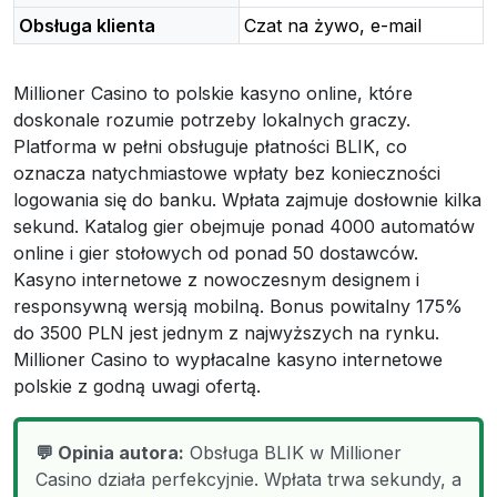
Obsługa klienta
Czat na żywo, e-mail
Millioner Casino to polskie kasyno online, które
doskonale rozumie potrzeby lokalnych graczy.
Platforma w pełni obsługuje płatności BLIK, co
oznacza natychmiastowe wpłaty bez konieczności
logowania się do banku. Wpłata zajmuje dosłownie kilka
sekund. Katalog gier obejmuje ponad 4000 automatów
online i gier stołowych od ponad 50 dostawców.
Kasyno internetowe z nowoczesnym designem i
responsywną wersją mobilną. Bonus powitalny 175%
do 3500 PLN jest jednym z najwyższych na rynku.
Millioner Casino to wypłacalne kasyno internetowe
polskie z godną uwagi ofertą.
💬 Opinia autora:
Obsługa BLIK w Millioner
Casino działa perfekcyjnie. Wpłata trwa sekundy, a