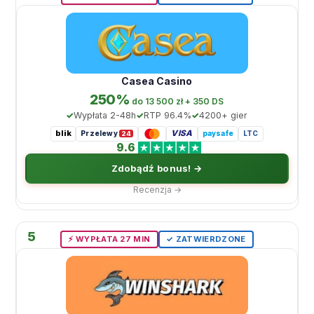
Casea Casino
250%
do 13 500 zł + 350 DS
Wypłata 2-48h
RTP 96.4%
4200+ gier
blik
VISA
Przelewy
paysafe
LTC
24
9.6
Zdobądź bonus! →
Recenzja →
5
⚡️ WYPŁATA 27 MIN
✓ ZATWIERDZONE