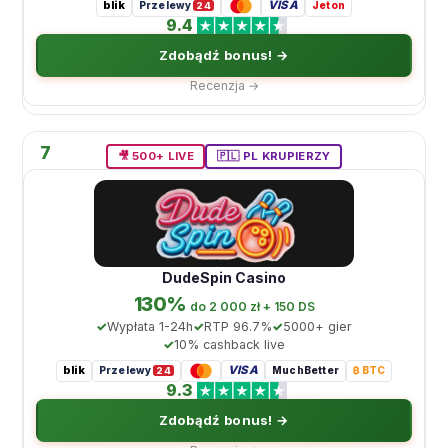
blik
VISA
Przelewy
Jeton
24
9.4
Zdobądź bonus! →
Recenzja →
7
🎥 500+ LIVE
🇵🇱 PL KRUPIERZY
DudeSpin Casino
130%
do 2 000 zł + 150 DS
Wypłata 1-24h
RTP 96.7%
5000+ gier
10% cashback live
blik
VISA
Przelewy
MuchBetter
₿ BTC
24
9.3
Zdobądź bonus! →