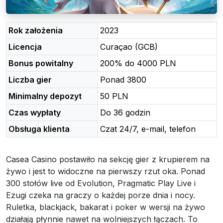
Rok założenia
2023
Licencja
Curaçao (GCB)
Bonus powitalny
200% do 4000 PLN
Liczba gier
Ponad 3800
Minimalny depozyt
50 PLN
Czas wypłaty
Do 36 godzin
Obsługa klienta
Czat 24/7, e-mail, telefon
Casea Casino postawiło na sekcję gier z krupierem na
żywo i jest to widoczne na pierwszy rzut oka. Ponad
300 stołów live od Evolution, Pragmatic Play Live i
Ezugi czeka na graczy o każdej porze dnia i nocy.
Ruletka, blackjack, bakarat i poker w wersji na żywo
działają płynnie nawet na wolniejszych łączach. To