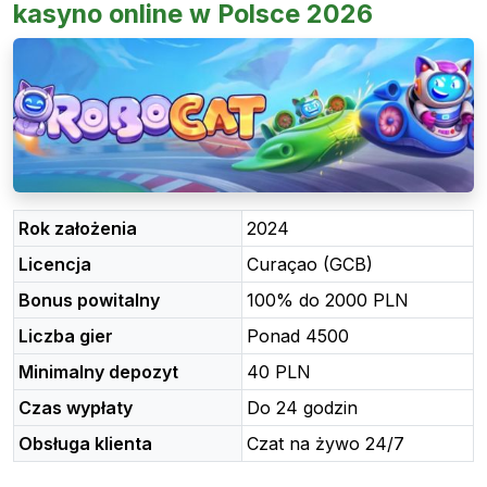
kasyno online w Polsce 2026
Rok założenia
2024
Licencja
Curaçao (GCB)
Bonus powitalny
100% do 2000 PLN
Liczba gier
Ponad 4500
Minimalny depozyt
40 PLN
Czas wypłaty
Do 24 godzin
Obsługa klienta
Czat na żywo 24/7