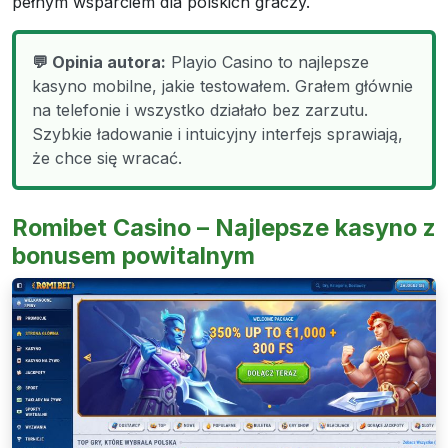
pełnym wsparciem dla polskich graczy.
💬 Opinia autora:
Playio Casino to najlepsze
kasyno mobilne, jakie testowałem. Grałem głównie
na telefonie i wszystko działało bez zarzutu.
Szybkie ładowanie i intuicyjny interfejs sprawiają,
że chce się wracać.
Romibet Casino – Najlepsze kasyno z
bonusem powitalnym