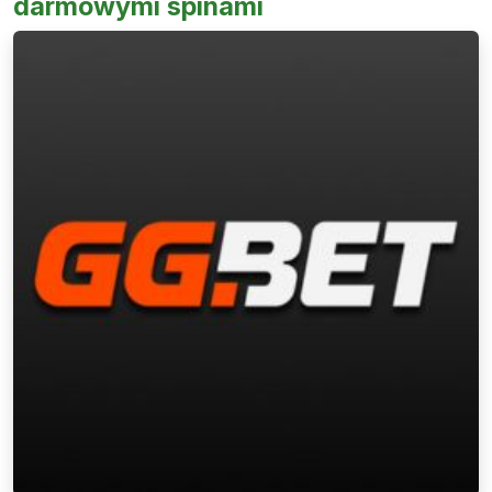
darmowymi spinami