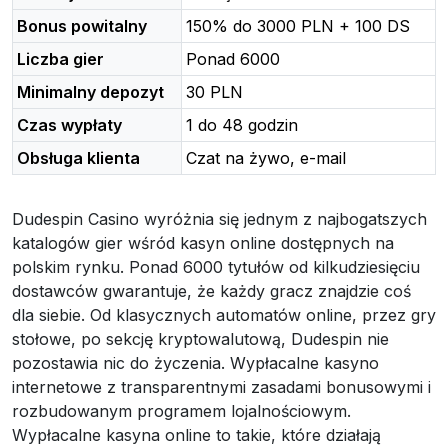
Bonus powitalny
150% do 3000 PLN + 100 DS
Liczba gier
Ponad 6000
Minimalny depozyt
30 PLN
Czas wypłaty
1 do 48 godzin
Obsługa klienta
Czat na żywo, e-mail
Dudespin Casino wyróżnia się jednym z najbogatszych
katalogów gier wśród kasyn online dostępnych na
polskim rynku. Ponad 6000 tytułów od kilkudziesięciu
dostawców gwarantuje, że każdy gracz znajdzie coś
dla siebie. Od klasycznych automatów online, przez gry
stołowe, po sekcję kryptowalutową, Dudespin nie
pozostawia nic do życzenia. Wypłacalne kasyno
internetowe z transparentnymi zasadami bonusowymi i
rozbudowanym programem lojalnościowym.
Wypłacalne kasyna online to takie, które działają