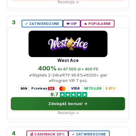
Recenzja →
3
✓ ZATWIERDZONE
👑 VIP
🔥 POPULARNE
West Ace
400%
do 67 500 zł + 400 FS
Wypłata 2-24h
RTP 96.8%
6200+ gier
Program VIP 7 poz.
blik
VISA
Przelewy
NETELLER
₿ BTC
24
9.7
Zdobądź bonus! →
Recenzja →
4
💰 CASHBACK 20%
✓ ZATWIERDZONE