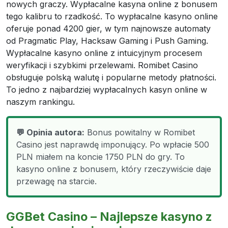
nowych graczy. Wypłacalne kasyna online z bonusem
tego kalibru to rzadkość. To wypłacalne kasyno online
oferuje ponad 4200 gier, w tym najnowsze automaty
od Pragmatic Play, Hacksaw Gaming i Push Gaming.
Wypłacalne kasyno online z intuicyjnym procesem
weryfikacji i szybkimi przelewami. Romibet Casino
obsługuje polską walutę i popularne metody płatności.
To jedno z najbardziej wypłacalnych kasyn online w
naszym rankingu.
💬 Opinia autora:
Bonus powitalny w Romibet
Casino jest naprawdę imponujący. Po wpłacie 500
PLN miałem na koncie 1750 PLN do gry. To
kasyno online z bonusem, który rzeczywiście daje
przewagę na starcie.
GGBet Casino – Najlepsze kasyno z